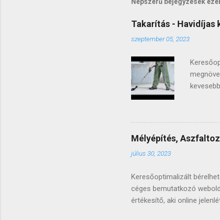
Népszerű bejegyzések eze
Takarítás - Havidíjas
szeptember 05, 2023
Keresőopt
megnövek
kevesebb 
hosszútá
Sok éve 
honlapok
bemutatko
Mélyépítés, Aszfaltoz
érdemese
július 30, 2023
hogy sajá
válassz. 
Keresőoptimalizált bérelhe
céges bemutatkozó weboldal
értékesítő, aki online jele
saját vagy bérelhető webold