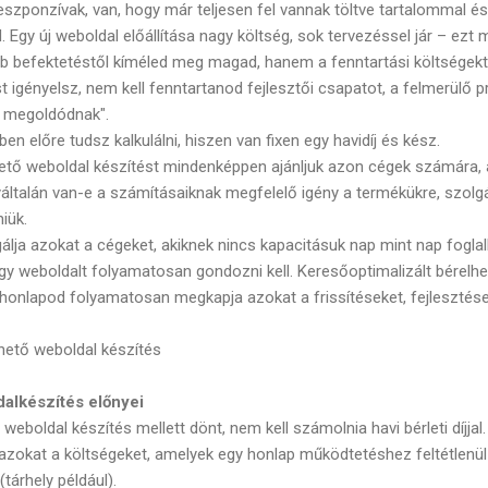
reszponzívak, van, hogy már teljesen fel vannak töltve tartalommal 
 Egy új weboldal előállítása nagy költség, sok tervezéssel jár – ezt 
 befektetéstől kíméled meg magad, hanem a fenntartási költségektől
t igényelsz, nem kell fenntartanod fejlesztői csapatot, a felmerülő
l megoldódnak".
n előre tudsz kalkulálni, hiszen van fixen egy havidíj és kész.
hető weboldal készítést mindenképpen ajánljuk azon cégek számára, a
gyáltalán van-e a számításaiknak megfelelő igény a termékükre, szolgá
iük.
álja azokat a cégeket, akiknek nincs kapacitásuk nap mint nap foglal
gy weboldalt folyamatosan gondozni kell. Keresőoptimalizált bérelh
 a honlapod folyamatosan megkapja azokat a frissítéseket, fejleszté
lhető weboldal készítés
dalkészítés előnyei
 weboldal készítés mellett dönt, nem kell számolnia havi bérleti díjja
i azokat a költségeket, amelyek egy honlap működtetéshez feltétlenü
tárhely például).