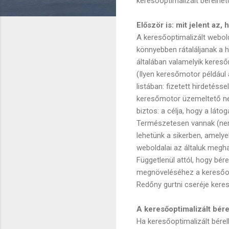
keresőoptimalizált bérelhet
Először is: mit jelent az,
A keresőoptimalizált webold
könnyebben rátaláljanak a h
általában valamelyik kereső
(Ilyen keresőmotor például 
listában: fizetett hirdeté
keresőmotor üzemeltető nem 
biztos: a célja, hogy a látog
Természetesen vannak (nem 
lehetünk a sikerben, amely
weboldalai az általuk megha
Függetlenül attól, hogy bér
megnöveléséhez a keresőopt
Redőny gurtni cseréje kere
A keresőoptimalizált bére
Ha keresőoptimalizált bérel