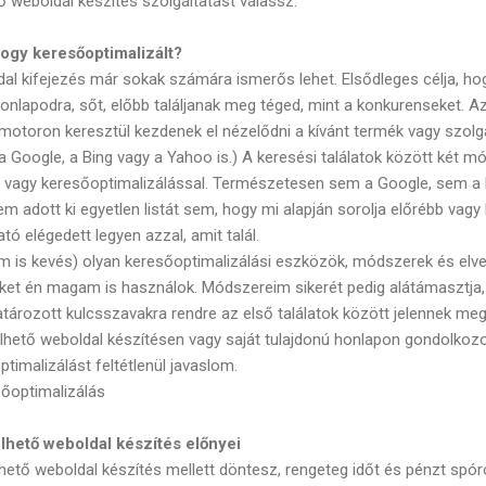
ő weboldal készítés szolgáltatást válassz.
 hogy keresőoptimalizált?
al kifejezés már sokak számára ismerős lehet. Elsődleges célja, ho
onlapodra, sőt, előbb találjanak meg téged, mint a konkurenseket. Az
motoron keresztül kezdenek el nézelődni a kívánt termék vagy szolgá
a Google, a Bing vagy a Yahoo is.) A keresési találatok között két m
ssel vagy keresőoptimalizálással. Természetesen sem a Google, sem a
adott ki egyetlen listát sem, hogy mi alapján sorolja előrébb vagy 
ató elégedett legyen azzal, amit talál.
is kevés) olyan keresőoptimalizálási eszközök, módszerek és elve
eket én magam is használok. Módszereim sikerét pedig alátámasztj
tározott kulcsszavakra rendre az első találatok között jelennek meg
elhető weboldal készítésen vagy saját tulajdonú honlapon gondolkozo
imalizálást feltétlenül javaslom.
sőoptimalizálás
lhető weboldal készítés előnyei
hető weboldal készítés mellett döntesz, rengeteg időt és pénzt spór