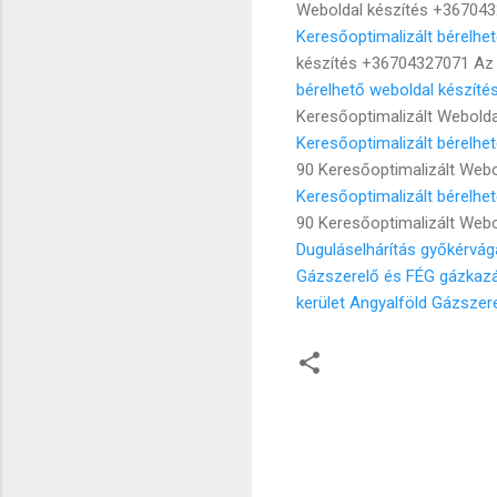
Weboldal készítés +367043
Keresőoptimalizált bérelhet
készítés +36704327071 Az 
bérelhető weboldal készíté
Keresőoptimalizált Webolda
Keresőoptimalizált bérelhe
90 Keresőoptimalizált Webo
Keresőoptimalizált bérelhe
90 Keresőoptimalizált Webo
Duguláselhárítás győkérvá
Gázszerelő és FÉG gázkazán
kerület Angyalföld
Gázszere
M
e
g