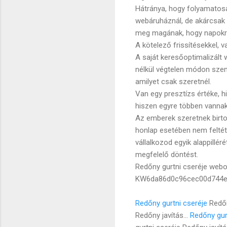
Hátránya, hogy folyamatosan
webáruháznál, de akárcsak 
meg magának, hogy napokra l
A kötelező frissítésekkel, v
A saját keresőoptimalizált
nélkül végtelen módon szemé
amilyet csak szeretnél.
Van egy presztízs értéke, h
hiszen egyre többen vannak 
Az emberek szeretnek birtok
honlap esetében nem feltétl
vállalkozod egyik alappillé
megfelelő döntést.
Redőny gurtni cseréje webo
KW6da86d0c96cec00d744e
Redőny gurtni cseréje
Redőn
Redőny javítás...
Redőny gur