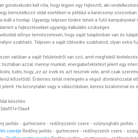
 gondoskodni kell róla, hogy legyen egy fejlesztő, aki rendelkezésr
egy bemutatkozó oldal esetében is például a karácsonyi szezonban 
eáll a honlap. Ugyanígy teljesen tönkre teheti a futó kampányokat i
alamint a fejlesztésekkel ugyanígy kalkulálni szükséges.
 weboldal előnye természetesen, hogy saját tulajdonban van és tula
lyre szabható. Teljesen a saját ízlésedre szabhatod, olyan extra fun
iszen valóban a saját felületedről van szó, amit megfelelő kivitelezés
tisztában azzal, mennyi munkát, energiabefektetést jelent egy inter
olni, tudni, hogy „ez az övék és azt tesznek vele, amit csak szeret
enül kifizetődő. Érdemes tehát mérlegelni a végső döntéshozatal el
rét jelenti. Ha bizonytalan vagy a választásban, keress bizalommal és
ldal készítés
3daf01e10aa4
y javítás - gurtnicsere - redőnyzsinór csere - szúnyogháló javítás -
tni cseréje
Redőny javítás - gurtnicsere - redőnyzsinór csere - szún