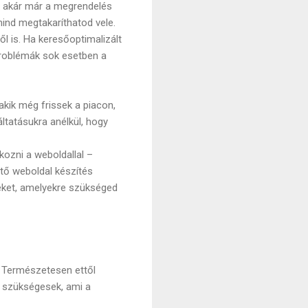
és akár már a megrendelés
mind megtakaríthatod vele.
 is. Ha keresőoptimalizált
 problémák sok esetben a
kik még frissek a piacon,
ltatásukra anélkül, hogy
kozni a weboldallal –
ető weboldal készítés
seket, amelyekre szükséged
l. Természetesen ettől
l szükségesek, ami a