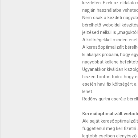
kezdetén. Ezek az oldalak 
napján használatba veheted.
Nem csak a kezdeti nagyobb
bérelhető weboldal készítés
jelzésed nélkül is „maguktó
A költségekkel minden esetbe
A keresőoptimalizált bérel
ki akarják próbálni, hogy e
nagyobbat kellene befektetn
Ugyanakkor kiválóan kiszolg
hiszen fontos tudni, hogy e
esetén havi fix költségért
lehet.
Redőny gurtni cseréje bére
Keresőoptimalizált webol
Aki saját keresőoptimalizált
függetlenül meg kell fizetn
legtöbb esetben elenyésző (