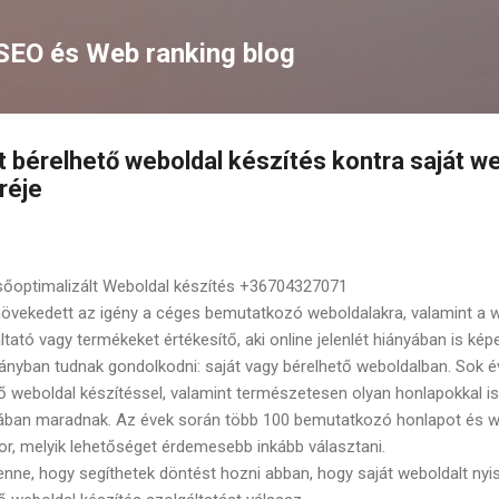
Ugrás a fő tartalomra
EO és Web ranking blog
t bérelhető weboldal készítés kontra saját we
réje
sőoptimalizált Weboldal készítés +36704327071
övekedett az igény a céges bemutatkozó weboldalakra, valamint a 
tató vagy termékeket értékesítő, aki online jelenlét hiányában is k
rányban tudnak gondolkodni: saját vagy bérelhető weboldalban. Sok 
tő weboldal készítéssel, valamint természetesen olyan honlapokkal i
nában maradnak. Az évek során több 100 bemutatkozó honlapot és 
ikor, melyik lehetőséget érdemesebb inkább választani.
enne, hogy segíthetek döntést hozni abban, hogy saját weboldalt nyi