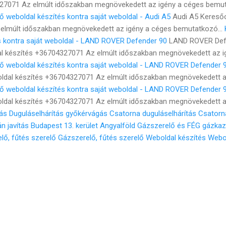
27071 Az elmúlt időszakban megnövekedett az igény a céges bemut
ő weboldal készítés kontra saját weboldal - Audi A5
Audi A5 Keresőo
elmúlt időszakban megnövekedett az igény a céges bemutatkozó...
s kontra saját weboldal - LAND ROVER Defender 90
LAND ROVER Def
l készítés +36704327071 Az elmúlt időszakban megnövekedett az ig
tő weboldal készítés kontra saját weboldal - LAND ROVER Defender 
ldal készítés +36704327071 Az elmúlt időszakban megnövekedett az
tő weboldal készítés kontra saját weboldal - LAND ROVER Defender 
ldal készítés +36704327071 Az elmúlt időszakban megnövekedett az
gás
Duguláselhárítás győkérvágás
Csatorna duguláselhárítás
Csatorn
 javítás Budapest 13. kerület Angyalföld
Gázszerelő és FÉG gázkazá
lő, fűtés szerelő
Gázszerelő, fűtés szerelő
Weboldal készítés
Webol