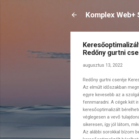
Komplex Web+ S
Keresőoptimalizál
Redőny gurtni cse
augusztus 13, 2022
Redőny gurtni cseréje Kere
Az elmúlt időszakban megn
egyre kevesebb az a szolgál
fennmaradni. A cégek két i
keresőoptimalizált bérelhe
véglegesen a vevő tulajdo
sikeresen, így jól látom, m
Az alábbi sorokkal bízom b