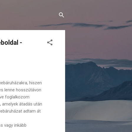
boldal -
webáruházakra, hiszen
épes lenne hosszútávon
éve foglalkozom
s, amelyek átadás után
webáruházat adtam át
ss vagy inkább