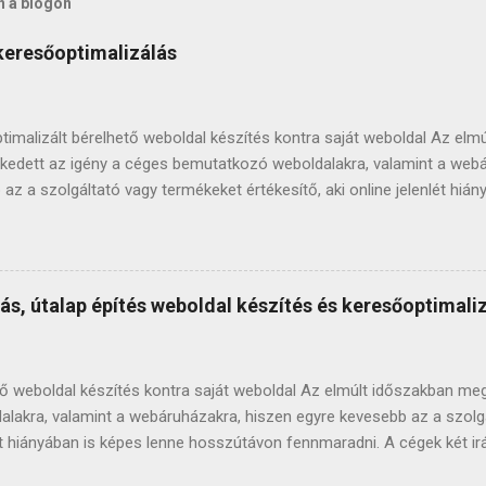
n a blogon
 keresőoptimalizálás
imalizált bérelhető weboldal készítés kontra saját weboldal Az elm
edett az igény a céges bemutatkozó weboldalakra, valamint a webá
az a szolgáltató vagy termékeket értékesítő, aki online jelenlét hián
von fennmaradni. A cégek két irányban tudnak gondolkodni: saját va
foglalkozom keresőoptimalizált bérelhető weboldal készítéssel, val
kal is, amelyek átadás után véglegesen a vevő tulajdonában maradn
zó honlapot és webáruházat adtam át sikeresen, így jól látom, miko
ás, útalap építés weboldal készítés és keresőoptimali
bb inkább választani. Az alábbi sorokkal bízom benne, hogy segíthe
t weboldalt nyiss vagy inkább keresőoptimalizált bérelhető weboldal
Először is: mit jelent az, hogy keresőoptimalizált? A keresőoptimalizá
tő weboldal készítés kontra saját weboldal Az elmúlt időszakban me
akra, valamint a webáruházakra, hiszen egyre kevesebb az a szolg
nlét hiányában is képes lenne hosszútávon fennmaradni. A cégek két i
alban. Sok éve foglalkozom keresőoptimalizált bérelhető weboldal k