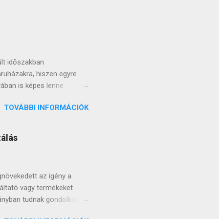
últ időszakban
ruházakra, hiszen egyre
yában is képes lenne
gy bérelhető weboldalban.
TOVÁBBI INFORMÁCIÓK
amint természetesen olyan
ak. Az évek során több 100
r, melyik lehetőséget
zálás
tek döntést hozni abban,
 készítés szolgáltatást
lt weboldal kifejezés má...
gnövekedett az igény a
áltató vagy termékeket
rányban tudnak gondolkodni:
észítéssel, valamint