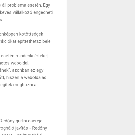
e áll probléma esetén. Egy
kevés vállalkozó engedheti
s.
jdonképpen kötöttségek
kciókat építtethetsz bele,
 esetén mindenki értékel,
netes weboldal.
nének", azonban ez egy
őtt, hiszen a weboldalad
 segítek meghozni a
 Redőny gurtni cseréje
yogháló javítás - Redőny