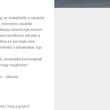
gy az érdeklődők, a vásárlók
 internetes vásárlók
ltatás lehetőségei között.
ódon kerülhetsz előrébb a
 Bing és semelyik más
hátrébb a tartalmakat. Egy
k, amelyekkel biztosabbak
a, hogy megbízóim
.
l – sikereid
olsz meg a project